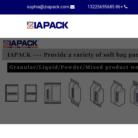
sophia@ziapack.com
+86 13225695685