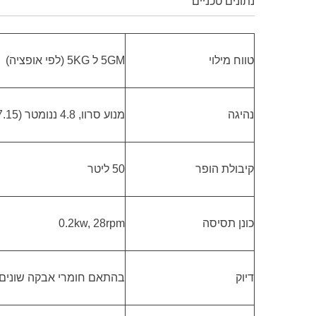
נתונים טכניים
טווח מילוי
5GM ל 5KG (לפי אופציה)
נהיגה
מנוע סרוו, 4.8 ננומטר (7.15 ננומטר, 14.4 ננומטר, 21.5 ננומטר לפי אופציה)
קיבולת הופר
50 ליטר
כונן תסיסה
0.2kw, 28rpm
דיוק
בהתאם חומרי אבקה שונים