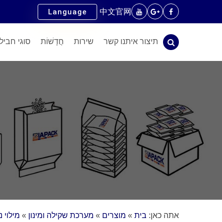
中文官网
Language
תיצור איתנו קשר
שירות
חֲדָשׁוֹת
סוגי חביל
אתה כאן:
בית
»
מוצרים
»
מערכת שקילה ומינון
»
מילוי 