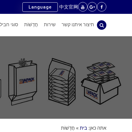
中文官网
Language
תיצור איתנו קשר
שירות
חֲדָשׁוֹת
סוגי חביל
אתה כאן:
בית
»
חֲדָשׁוֹת