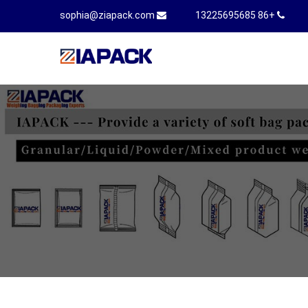
sophia@ziapack.com
+86 13225695685